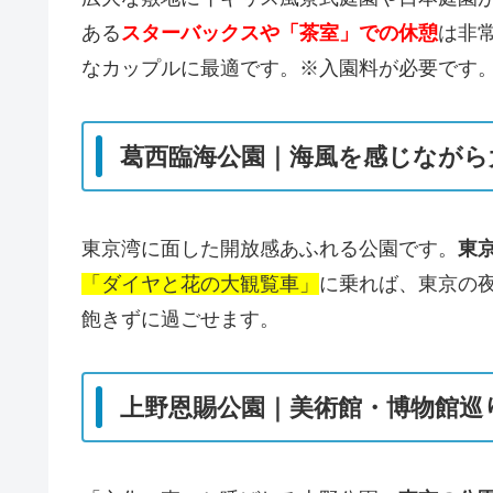
ある
スターバックスや「茶室」での休憩
は非
なカップルに最適です。※入園料が必要です
葛西臨海公園｜海風を感じながら
東京湾に面した開放感あふれる公園です。
東
「ダイヤと花の大観覧車」
に乗れば、東京の
飽きずに過ごせます。
上野恩賜公園｜美術館・博物館巡