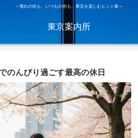
～憧れの街も、いつもの街も。東京を楽しむヒント集～
東京案内所
でのんびり過ごす最高の休日