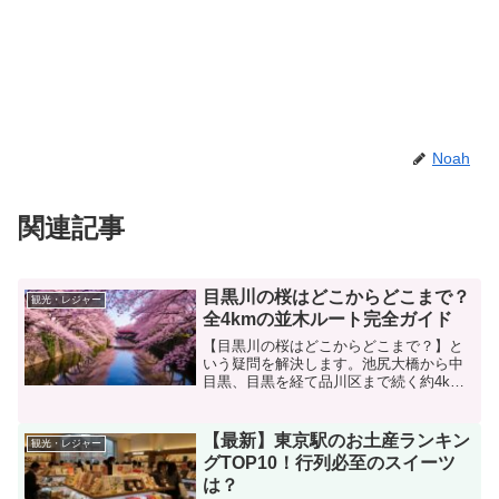
Noah
関連記事
目黒川の桜はどこからどこまで？
観光・レジャー
全4kmの並木ルート完全ガイド
【目黒川の桜はどこからどこまで？】と
いう疑問を解決します。池尻大橋から中
目黒、目黒を経て品川区まで続く約4km
の桜並木を徹底ガイド。エリア別の見ど
ころや混雑回避ルート、ライトアップ区
間、最寄り駅情報を網羅。スターバック
【最新】東京駅のお土産ランキン
観光・レジャー
スや雅叙園など立ち寄りスポットも紹介
グTOP10！行列必至のスイーツ
し、あなたのお花見をサポートします。
は？