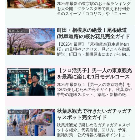
2026年最新の東京駅のお土産ランキング
を大公開！グランスタ等で買える行列必
至のスイーツ「ココリス」や「ニューヨ
ークパーフェクトチーズ」、日持ちする
定番の「とらや」限定品、職場用のばら
まき菓子まで幅広く網羅。改札内で効率
町田・相模原の絶景！尾根緑道
観光・レジャー
よく買うコツや甘くないおつまみ系も紹
(戦車道路)の桜お花見完全ガイド
介。東京駅での買い物に迷った方は必見
です！
【2026年最新】「尾根緑道(戦車道路)の
桜」の見頃やアクセス、見どころを徹底
解説！町田市・相模原市にまたがる約
1.5kmの桜のトンネルは圧巻。富士山を
望む展望広場や小山内裏公園など、周辺
スポット情報も満載です。駐車場やバス
【ソロ活男子】男一人の東京観光
観光・レジャー
路線の詳細、開花時期、歴史的背景ま
を最高に楽しむ1日モデルコース
で、お花見前にチェックしたい情報を凝
縮！
2026年最新版！【男一人の東京観光】を
120%楽しむための完全ガイド。秋葉原や
中野の趣味スポット、築地・新橋の絶品
男飯、自分を整える聖地サウナまで、ソ
ロ活男子におすすめの場所を厳選。効率
的な移動術や一人でも浮かない攻略法を
秋葉原観光で行きたいガチャガチ
観光・レジャー
網羅しました。誰にも邪魔されない、自
ャスポット完全ガイド
分だけの自由な東京の歩き方を提案しま
す。
秋葉原観光で楽しめるガチャガチャスポ
ットを紹介。代表店舗、回り方、予算、
混雑対策、公式情報の確認ポイントまで
初心者向けに解説します。