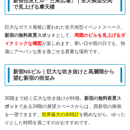
新宿住友ビル「三角広場」｜全天候型空間
で見上げる摩天楼
巨大なガラス屋根に覆われた全天候型イベントスペース。
新宿の無料夜景スポット
として、
周囲のビルを見上げるダ
イナミックな構図
が楽しめます。寒い日や雨の日でも、快
適にアーバンな夜を過ごせる貴重な場所です。
新宿NSビル｜巨大な吹き抜けと高層階から
望む新宿の街並み
30階まで続く広大な吹き抜けが特徴。
新宿の無料夜景ス
ポット
である29階の展望スペースからは、西新宿の南側
を一望できます。
世界最大の水時計
を眺めながら、ゆった
りとした時間を過ごすのがおすすめです。