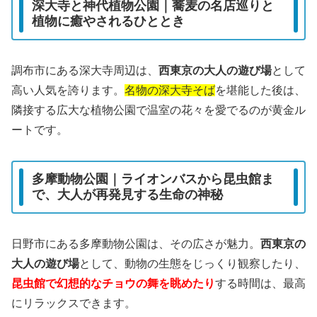
深大寺と神代植物公園｜蕎麦の名店巡りと
植物に癒やされるひととき
調布市にある深大寺周辺は、
西東京の大人の遊び場
として
高い人気を誇ります。
名物の深大寺そば
を堪能した後は、
隣接する広大な植物公園で温室の花々を愛でるのが黄金ル
ートです。
多摩動物公園｜ライオンバスから昆虫館ま
で、大人が再発見する生命の神秘
日野市にある多摩動物公園は、その広さが魅力。
西東京の
大人の遊び場
として、動物の生態をじっくり観察したり、
昆虫館で幻想的なチョウの舞を眺めたり
する時間は、最高
にリラックスできます。