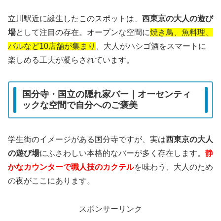
立川駅近に誕生したこのスポットは、
西東京の大人の遊び
場
として注目の存在。オープンな空間に
焼き鳥、魚料理、
バルなど10店舗が集まり
、大人がハシゴ酒をスマートに
楽しめる工夫が凝らされています。
国分寺・国立の隠れ家バー｜オーセンティ
ックな空間で自分へのご褒美
学生街のイメージがある国分寺ですが、実は
西東京の大人
の遊び場
にふさわしい本格的なバーが多く存在します。
静
かなカウンターで職人技のカクテル
を味わう、大人のため
の夜がここにあります。
スポンサーリンク