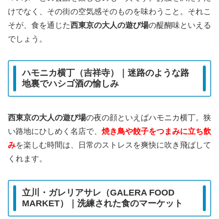
けでなく、その街の空気感そのものを味わうこと。それこ
そが、食を通じた
西東京の大人の遊び場
の醍醐味といえる
でしょう。
ハモニカ横丁（吉祥寺）｜迷路のような路
地裏でハシゴ酒の愉しみ
西東京の大人の遊び場
の夜の顔といえばハモニカ横丁。狭
い路地にひしめく名店で、
焼き鳥や餃子をつまみに立ち飲
み
を楽しむ時間は、日常のストレスを爽快に吹き飛ばして
くれます。
立川・ガレリアサレ（GALERA FOOD
MARKET）｜洗練された食のマーケット