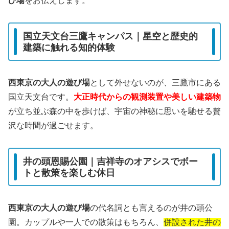
び場
をお伝えします。
国立天文台三鷹キャンパス｜星空と歴史的
建築に触れる知的体験
西東京の大人の遊び場
として外せないのが、三鷹市にある
国立天文台です。
大正時代からの観測装置や美しい建築物
が立ち並ぶ森の中を歩けば、宇宙の神秘に思いを馳せる贅
沢な時間が過ごせます。
井の頭恩賜公園｜吉祥寺のオアシスでボー
トと散策を楽しむ休日
西東京の大人の遊び場
の代名詞とも言えるのが井の頭公
園。カップルや一人での散策はもちろん、
併設された井の