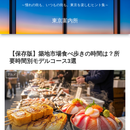
～憧れの街も、いつもの街も。東京を楽しむヒント集～
東京案内所
【保存版】築地市場食べ歩きの時間は？所
要時間別モデルコース3選
グルメ