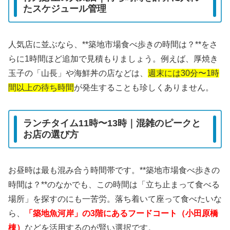
たスケジュール管理
人気店に並ぶなら、**築地市場食べ歩きの時間は？**をさ
らに1時間ほど追加で見積もりましょう。例えば、厚焼き
玉子の「山長」や海鮮丼の店などは、
週末には30分〜1時
間以上の待ち時間
が発生することも珍しくありません。
ランチタイム11時〜13時｜混雑のピークと
お店の選び方
お昼時は最も混み合う時間帯です。**築地市場食べ歩きの
時間は？**のなかでも、この時間は「立ち止まって食べる
場所」を探すのにも一苦労。落ち着いて座って食べたいな
ら、
「築地魚河岸」の3階にあるフードコート（小田原橋
棟）
などを活用するのが賢い選択です。