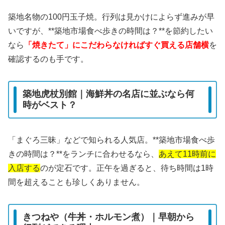
築地名物の100円玉子焼。行列は見かけによらず進みが早
いですが、**築地市場食べ歩きの時間は？**を節約したい
なら
「焼きたて」にこだわらなければすぐ買える店舗横
を
確認するのも手です。
築地虎杖別館｜海鮮丼の名店に並ぶなら何
時がベスト？
「まぐろ三昧」などで知られる人気店。**築地市場食べ歩
きの時間は？**をランチに合わせるなら、
あえて11時前に
入店する
のが定石です。正午を過ぎると、待ち時間は1時
間を超えることも珍しくありません。
きつねや（牛丼・ホルモン煮）｜早朝から