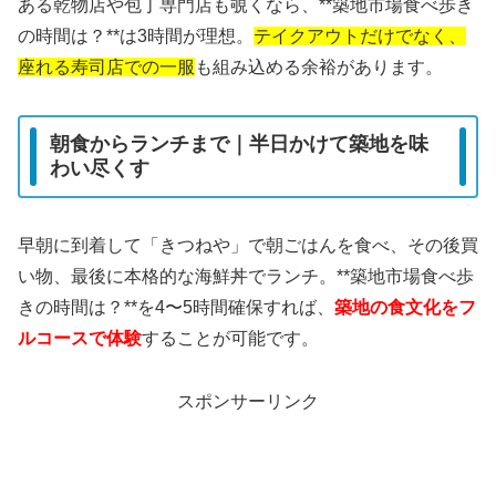
ある乾物店や包丁専門店も覗くなら、**築地市場食べ歩き
の時間は？**は3時間が理想。
テイクアウトだけでなく、
座れる寿司店での一服
も組み込める余裕があります。
朝食からランチまで｜半日かけて築地を味
わい尽くす
早朝に到着して「きつねや」で朝ごはんを食べ、その後買
い物、最後に本格的な海鮮丼でランチ。**築地市場食べ歩
きの時間は？**を4〜5時間確保すれば、
築地の食文化をフ
ルコースで体験
することが可能です。
スポンサーリンク