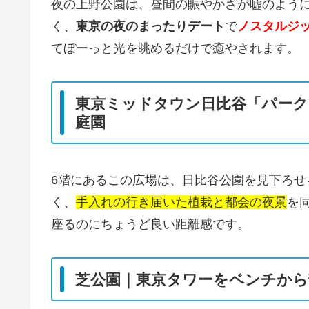
夜の上野公園は、昼間の賑やかさが嘘のよう
く、
東京の夜のまったりデート
で
ノスタルジ
てぼーっと光を眺めるだけで癒やされます。
東京ミッドタウン日比谷「パーク
庭園
6階にあるこの広場は、日比谷公園を見下ろせ
く、
手入れの行き届いた植栽と都会の夜景
を
座るのにちょうど良い距離感です。
芝公園｜東京タワーをベンチから