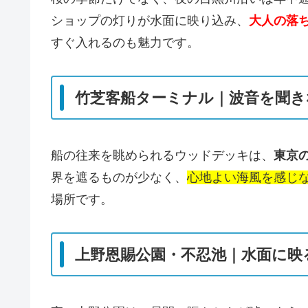
ショップの灯りが水面に映り込み、
大人の落
すぐ入れるのも魅力です。
竹芝客船ターミナル｜波音を聞き
船の往来を眺められるウッドデッキは、
東京
界を遮るものが少なく、
心地よい海風を感じ
場所です。
上野恩賜公園・不忍池｜水面に映