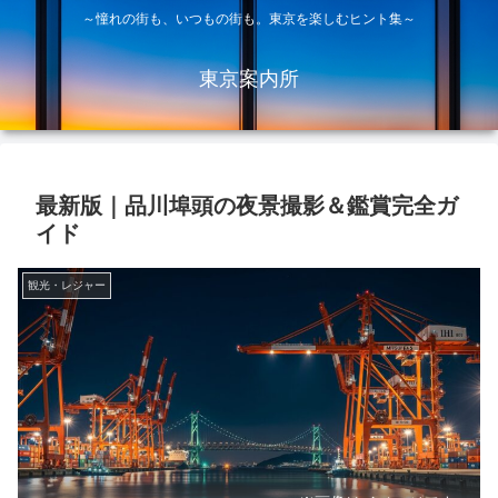
～憧れの街も、いつもの街も。東京を楽しむヒント集～
東京案内所
最新版｜品川埠頭の夜景撮影＆鑑賞完全ガ
イド
観光・レジャー