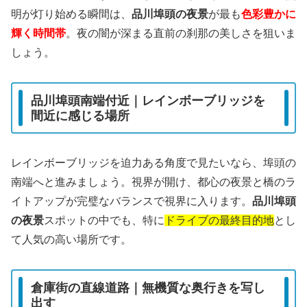
明が灯り始める瞬間は、
品川埠頭の夜景
が最も
色彩豊かに
輝く時間帯
。夜の闇が深まる直前の刹那の美しさを狙いま
しょう。
品川埠頭南端付近｜レインボーブリッジを
間近に感じる場所
レインボーブリッジを迫力ある角度で見たいなら、埠頭の
南端へと進みましょう。視界が開け、都心の夜景と橋のラ
イトアップが完璧なバランスで視界に入ります。
品川埠頭
の夜景
スポットの中でも、特に
ドライブの最終目的地
とし
て人気の高い場所です。
倉庫街の直線道路｜無機質な奥行きを写し
出す