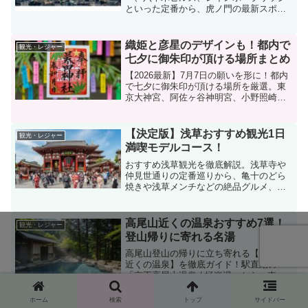
といった定番から、虎ノ門の最新スポッ
ト、無料で楽しめる展望台、デートに最
適なレストランまで網羅。スマホでの撮
影テクニックやドライブコースも紹介。
織姫と彦星のデザインも！都内で
観光・レジャー
宝石のように輝く港区の夜を満喫するた
七夕に御朱印が頂ける場所まとめ
めの情報が満載です！
【2026最新】7月7日の願いを形に！都内
で七夕に御朱印が頂ける場所を厳選。東
京大神宮、阿佐ヶ谷神明宮、小野照崎神
社など人気の限定刺繍・切り絵デザイン
から、夜間参拝可能な穴場スポットまで
徹底解説。頒布期間、初穂料、周辺の七
【決定版】浅草おすすめ観光1日
観光・レジャー
夕イベント情報も網羅。都内で七夕に御
満喫モデルコース！
朱印が頂ける場所を効率よく巡るコツを
伝授します！
おすすめ浅草観光を徹底解説。浅草寺や
仲見世通りの定番巡りから、亀十のどら
焼きや浅草メンチなどの絶品グルメ、着
物レンタルや人力車体験まで網羅。雨の
日や夜でも楽しめる穴場スポットやモデ
ルコースを紹介します。浅草の魅力を余
高尾山近くの温泉おすすめ7選！
観光・レジャー
すことなく楽しむためのヒントが満載で
登山帰りに寄れる名湯
す！
高尾山登山の帰りに立ち寄れる【高尾山
近くの温泉】を徹底ガイド！駅直結の
「京王高尾山温泉 / 極楽湯」から、車で
行ける八王子の大型スパ、美肌の湯とし
て有名な瀬音の湯まで、利便性や泉質別
ホーム
検索
トップ
サイドバー