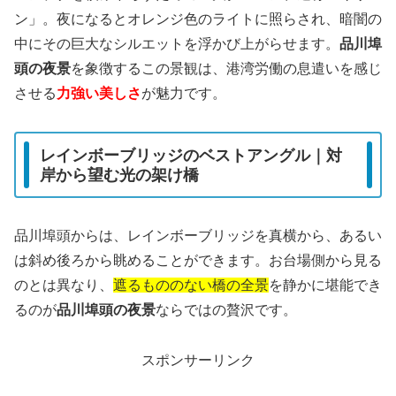
ン」。夜になるとオレンジ色のライトに照らされ、暗闇の
中にその巨大なシルエットを浮かび上がらせます。
品川埠
頭の夜景
を象徴するこの景観は、港湾労働の息遣いを感じ
させる
力強い美しさ
が魅力です。
レインボーブリッジのベストアングル｜対
岸から望む光の架け橋
品川埠頭からは、レインボーブリッジを真横から、あるい
は斜め後ろから眺めることができます。お台場側から見る
のとは異なり、
遮るもののない橋の全景
を静かに堪能でき
るのが
品川埠頭の夜景
ならではの贅沢です。
スポンサーリンク