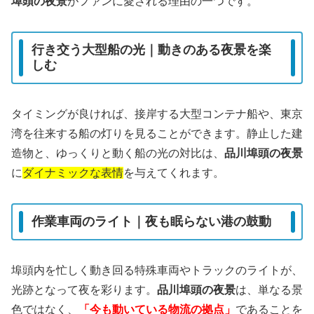
埠頭の夜景
がファンに愛される理由の一つです。
行き交う大型船の光｜動きのある夜景を楽
しむ
タイミングが良ければ、接岸する大型コンテナ船や、東京
湾を往来する船の灯りを見ることができます。静止した建
造物と、ゆっくりと動く船の光の対比は、
品川埠頭の夜景
に
ダイナミックな表情
を与えてくれます。
作業車両のライト｜夜も眠らない港の鼓動
埠頭内を忙しく動き回る特殊車両やトラックのライトが、
光跡となって夜を彩ります。
品川埠頭の夜景
は、単なる景
色ではなく、
「今も動いている物流の拠点」
であることを