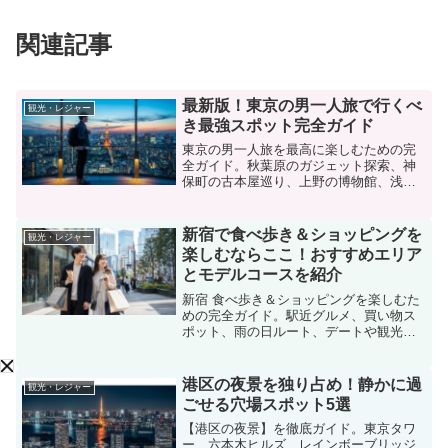
関連記事
最新版！東京の男一人旅で行くべ
観光・レジャー
き最強スポット完全ガイド
東京の男一人旅を最高に楽しむための完
全ガイド。秋葉原のガジェット探索、神
保町の古本屋巡り、上野の博物館、浅草
の昼飲みなど、一人の時間を有意義に過
ごせるスポットを網羅。一人でも入りや
すいグルメ店やおすすめの宿泊先、東京
新宿で食べ歩き＆ショッピングを
観光・レジャー
メトロ活用術まで、自由を愛する男性の
楽しむならここ！おすすめエリア
ための旅プランを提案します。
とモデルコースを紹介
新宿 食べ歩き＆ショッピングを楽しむた
めの完全ガイド。駅近グルメ、買い物ス
ポット、雨の日ルート、デートや観光向
けモデルコースを紹介します。
港区の夜景を独り占め！静かに過
観光・レジャー
ごせる穴場スポット5選
【港区の夜景】を徹底ガイド。東京タワ
ー、六本木ヒルズ、レインボーブリッジ