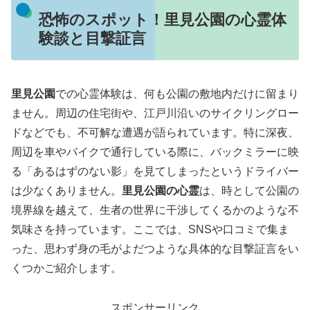
恐怖のスポット！里見公園の心霊体
験談と目撃証言
里見公園
での心霊体験は、何も公園の敷地内だけに留まり
ません。周辺の住宅街や、江戸川沿いのサイクリングロー
ドなどでも、不可解な遭遇が語られています。特に深夜、
周辺を車やバイクで通行している際に、バックミラーに映
る「あるはずのない影」を見てしまったというドライバー
は少なくありません。
里見公園の心霊
は、時として公園の
境界線を越えて、生者の世界に干渉してくるかのような不
気味さを持っています。ここでは、SNSや口コミで集ま
った、思わず身の毛がよだつような具体的な目撃証言をい
くつかご紹介します。
スポンサーリンク