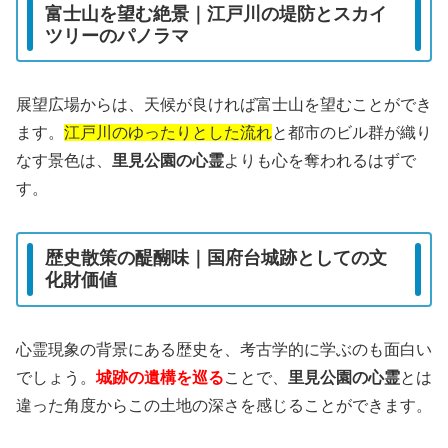
富士山を望む絶景｜江戸川の堤防とスカイ
ツリーのパノラマ
展望広場からは、天候が良ければ富士山を望むことができ
ます。
江戸川のゆったりとした流れ
と都市のビル群が織り
なす景色は、
里見公園の心霊
よりも心を奪われるはずで
す。
歴史散策の醍醐味｜国府台城跡としての文
化財価値
心霊現象の背景にある歴史を、考古学的に学ぶのも面白い
でしょう。
城跡の遺構を巡る
ことで、
里見公園の心霊
とは
違った角度からこの土地の深さを感じることができます。