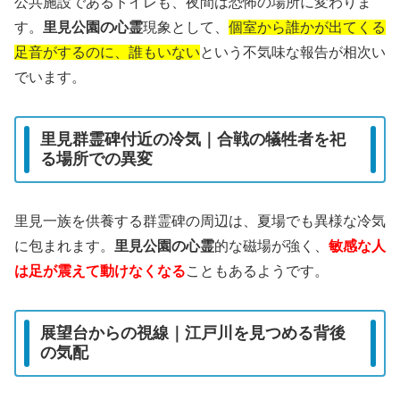
公共施設であるトイレも、夜間は恐怖の場所に変わりま
す。
里見公園の心霊
現象として、
個室から誰かが出てくる
足音がするのに、誰もいない
という不気味な報告が相次い
でいます。
里見群霊碑付近の冷気｜合戦の犠牲者を祀
る場所での異変
里見一族を供養する群霊碑の周辺は、夏場でも異様な冷気
に包まれます。
里見公園の心霊
的な磁場が強く、
敏感な人
は足が震えて動けなくなる
こともあるようです。
展望台からの視線｜江戸川を見つめる背後
の気配