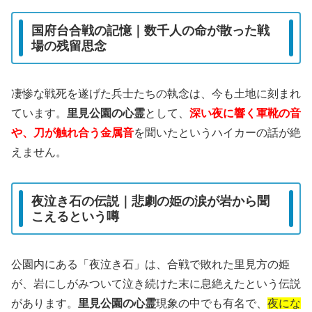
国府台合戦の記憶｜数千人の命が散った戦
場の残留思念
凄惨な戦死を遂げた兵士たちの執念は、今も土地に刻まれ
ています。
里見公園の心霊
として、
深い夜に響く軍靴の音
や、刀が触れ合う金属音
を聞いたというハイカーの話が絶
えません。
夜泣き石の伝説｜悲劇の姫の涙が岩から聞
こえるという噂
公園内にある「夜泣き石」は、合戦で敗れた里見方の姫
が、岩にしがみついて泣き続けた末に息絶えたという伝説
があります。
里見公園の心霊
現象の中でも有名で、
夜にな