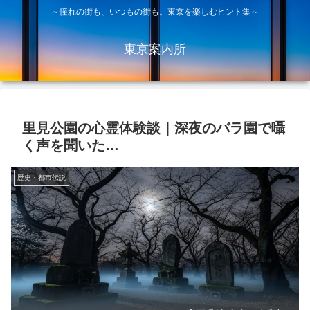
～憧れの街も、いつもの街も。東京を楽しむヒント集～
東京案内所
里見公園の心霊体験談｜深夜のバラ園で囁
く声を聞いた…
歴史・都市伝説