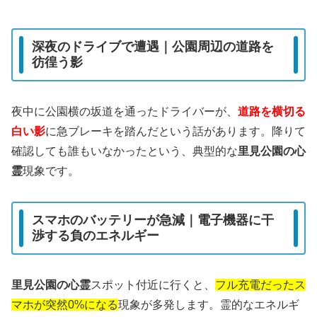
深夜のドライブで遭遇｜公園周辺の道路を
彷徨う影
夜中に公園横の坂道を通ったドライバーが、
道路を横切る
白い影
に急ブレーキを踏んだという話があります。降りて
確認しても誰もいなかったという、典型的な
里見公園の心
霊
現象です。
スマホのバッテリーが急減｜電子機器に干
渉する負のエネルギー
里見公園の心霊
スポット付近に行くと、
フル充電だったス
マホが突然0%になる
現象が多発します。霊的なエネルギ