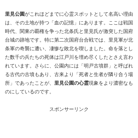
里見公園
がこれほどまでに心霊スポットとして名高い理由
は、その土地が持つ「血の記憶」にあります。ここは戦国
時代、関東の覇権を争った北条氏と里見氏が激突した国府
台城の跡地です。特に第二次国府台合戦では、里見軍が北
条軍の奇襲に遭い、凄惨な敗北を喫しました。命を落とし
た数千の兵たちの死体は江戸川を埋め尽くしたとさえ言わ
れています。さらに、公園内には「明戸古墳群」と呼ばれ
る古代の古墳もあり、古来より「死者と生者が隣り合う場
所」であったことが、
里見公園の心霊
現象をより濃密なも
のにしているのです。
スポンサーリンク