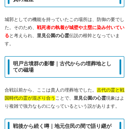
城郭としての機能を持っていたこの場所は、防御の要でし
た。そのため、
戦死者の執着が城壁や土塁に染み付いてい
る
と考えられ、
里見公園の心霊
伝説の根幹となっていま
す。
明戸古墳群の影響｜古代からの埋葬地とし
ての磁場
合戦以前から、ここは貴人の埋葬地でした。
古代の霊と戦
国時代の霊が混ざり合う
ことで、
里見公園の心霊
現象はよ
り複雑で強力なものになっているという説があります。
戦後から続く噂｜地元住民の間で語り継が