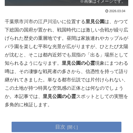
※画像はイメージです。
2026.03.04
千葉県市川市の江戸川沿いに位置する
里見公園
は、かつて
下総国の国府が置かれ、戦国時代には激しい合戦が繰り広
げられた歴史の重層地です。昼間は家族連れやカップルが
バラ園を楽しむ平和な光景が広がりますが、ひとたび太陽
が沈むと、そこは都内近郊でも屈指の「出る」場所として
知られるようになります。
里見公園の心霊
現象にまつわる
噂は、その凄惨な戦死者の多さから、信憑性を持って語り
継がれてきました。単なる都市伝説では片付けられない、
この土地が持つ特異な空気感の正体とは何なのでしょう
か。本記事では、
里見公園の心霊
スポットとしての実態を
多角的に検証します。
目次