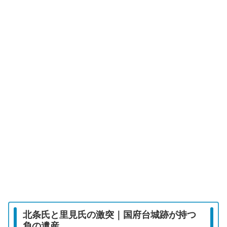
北条氏と里見氏の激突｜国府台城跡が持つ
負の遺産