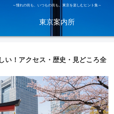
～憧れの街も、いつもの街も。東京を楽しむヒント集～
東京案内所
しい！アクセス・歴史・見どころ全