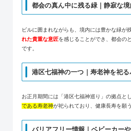
都会の真ん中に残る緑｜静寂な境
ビルに囲まれながらも、境内には豊かな緑が
れた貴重な意匠
を感じることができ、都会の
です。
港区七福神の一つ｜寿老神を祀る
お正月期間には「港区七福神巡り」の拠点と
である寿老神
が祀られており、健康長寿を願
バリアフリー情報｜ベビーカーや