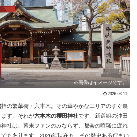
※画像はイメージです。
2026.03.11
屈指の繁華街・六本木。その華やかなエリアのすぐ裏
ります。それが
六本木の櫻田神社
です。新選組の沖田
の神社は、幕末ファンのみならず、都会の喧騒に疲れ
でもあります。2026年現在も、その歴史ある佇まい