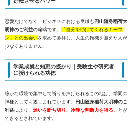
好転させるパワー
恋愛だけでなく、ビジネスにおける良縁も
円山随身稲荷大
明神のご利益
の範疇です。
「自分を助けてくれるキーマ
ン」との出会い
を求めて参拝し、人生の転機を迎えた人が
少なくありません。
学業成就と知恵の授かり｜受験生や研究者
に授けられる功徳
静かな環境で集中して祈りを捧げられるこの地は、学問の
神様としても親しまれています。
円山随身稲荷大明神のご
利益
により、
迷いを断ち切り、冷静な判断力を得る
ことが
できるとされています。