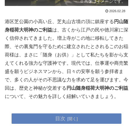
※画像はイメージです。
2026.02.28
港区芝公園の小高い丘、芝丸山古墳の頂に鎮座する
円山随
身稲荷大明神のご利益
は、古くから江戸の民や徳川家に深
く信仰されてきました。増上寺がこの地に移転してきた
際、その裏鬼門を守るために建立されたとされるこのお稲
荷様は、まさに「随身（お供）」として私たちを影から支
えてくれる強力な守護神です。現代では、仕事運や商売繁
盛を願うビジネスマンから、日々の安寧を願う参拝者ま
で、多くの人がその不思議な力を求めて足を運びます。今
回は、歴史と神秘が交差する
円山随身稲荷大明神のご利益
について、その魅力を詳しく紐解いていきましょう。
目次