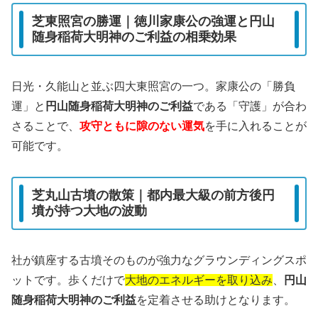
芝東照宮の勝運｜徳川家康公の強運と円山
随身稲荷大明神のご利益の相乗効果
日光・久能山と並ぶ四大東照宮の一つ。家康公の「勝負
運」と
円山随身稲荷大明神のご利益
である「守護」が合わ
さることで、
攻守ともに隙のない運気
を手に入れることが
可能です。
芝丸山古墳の散策｜都内最大級の前方後円
墳が持つ大地の波動
社が鎮座する古墳そのものが強力なグラウンディングスポ
ットです。歩くだけで
大地のエネルギーを取り込み
、
円山
随身稲荷大明神のご利益
を定着させる助けとなります。