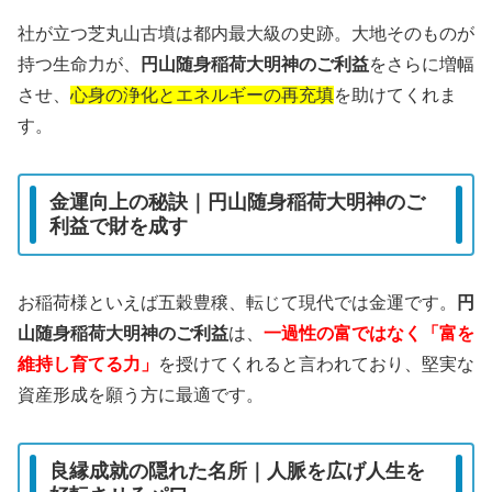
社が立つ芝丸山古墳は都内最大級の史跡。大地そのものが
持つ生命力が、
円山随身稲荷大明神のご利益
をさらに増幅
させ、
心身の浄化とエネルギーの再充填
を助けてくれま
す。
金運向上の秘訣｜円山随身稲荷大明神のご
利益で財を成す
お稲荷様といえば五穀豊穣、転じて現代では金運です。
円
山随身稲荷大明神のご利益
は、
一過性の富ではなく「富を
維持し育てる力」
を授けてくれると言われており、堅実な
資産形成を願う方に最適です。
良縁成就の隠れた名所｜人脈を広げ人生を