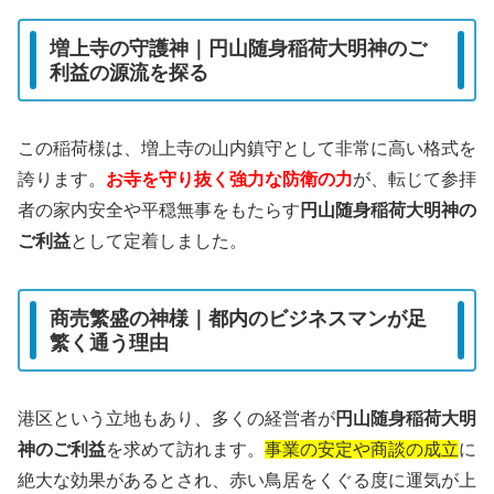
増上寺の守護神｜円山随身稲荷大明神のご
利益の源流を探る
この稲荷様は、増上寺の山内鎮守として非常に高い格式を
誇ります。
お寺を守り抜く強力な防衛の力
が、転じて参拝
者の家内安全や平穏無事をもたらす
円山随身稲荷大明神の
ご利益
として定着しました。
商売繁盛の神様｜都内のビジネスマンが足
繁く通う理由
港区という立地もあり、多くの経営者が
円山随身稲荷大明
神のご利益
を求めて訪れます。
事業の安定や商談の成立
に
絶大な効果があるとされ、赤い鳥居をくぐる度に運気が上