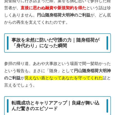
資金繰りに行き詰まった際、藁をも掴む思いで参拝した経
営者が、
直後に思わぬ融資や新規契約を得た
という話は珍
しくありません。
円山随身稲荷大明神のご利益
が、どん底
からの再生を支えてくれたのです。
事故を未然に防いだ守護の力｜随身稲荷が
「身代わり」になった瞬間
参拝の帰り道、あわや大事故という場面で間一髪助かった
という報告も。まさに「随身」として
円山随身稲荷大明神
のご利益
が
見えない盾となってあなたを守ってくれた
証と
言えるでしょう。
転職成功とキャリアアップ｜良縁が舞い込
んだ驚きのエピソード