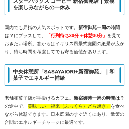
スターバックス コーヒー 新宿御苑店｜景観
を楽しみながらの一休み
園内でも屈指の人気スポットです。
新宿御苑一周の時間
は？
にプラスして、
「行列待ち30分＋休憩30分」
を見て
おきたい場所。窓からはイギリス風景式庭園の絶景が広が
り、待ち時間を考慮してでも寄る価値があります。
中央休憩所「SASAYAIORI+新宿御苑」｜和
菓子でエネルギー補給
老舗和菓子店が手掛けるカフェ。
新宿御苑一周の時間は？
の途中で、
美味しい「福来（ふっくら）どら焼き」
を食べ
ながら休憩できます。日本庭園のすぐ近くにあり、散策の
合間のエネルギーチャージに最適です。