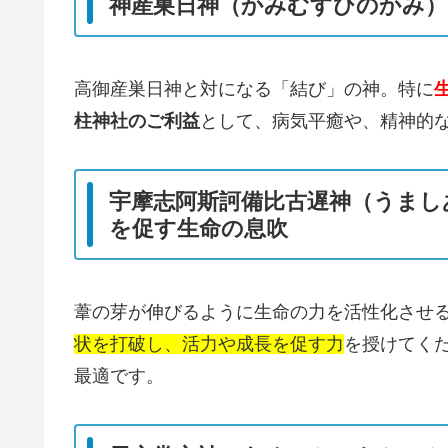
神産巣日神（かみむすひのかみ）
高御産巣日神と対になる「結び」の神。特に
柱神社のご利益
として、病気平癒や、精神的
宇摩志阿斯訶備比古遅神（うまし
を促す生命の息吹
葦の芽が伸びるように生命の力を活性化させ
状を打破し、活力や成長を促す力
を授けてく
最適です。