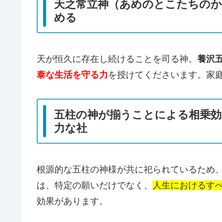
天之常立神（あめのとこたちのか
める
天が恒久に存在し続けることを司る神。
養沢
泰な生活を守る力
を授けてくださいます。家
五柱の神が揃うことによる相乗効
力な社
根源的な五柱の神様が共に祀られているため
は、特定の願いだけでなく、
人生におけるす
効果があります。