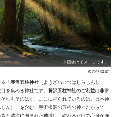
※画像はイメージです。
2026.03.07
する「
養沢五柱神社
（ようざわいつはしらじんじ
注目を集める神社です。
養沢五柱神社のご利益
は非常
。それもそのはず、ここに祀られているのは、日本神
んしん）」を含む、宇宙根源の五柱の神々だからで
い森と清流に囲まれた神域は、訪れるだけで心身が浄