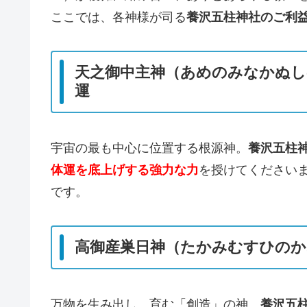
ここでは、各神様が司る
養沢五柱神社のご利
天之御中主神（あめのみなかぬし
運
宇宙の最も中心に位置する根源神。
養沢五柱
体運を底上げする強力な力
を授けてください
です。
高御産巣日神（たかみむすひのか
万物を生み出し、育む「創造」の神。
養沢五