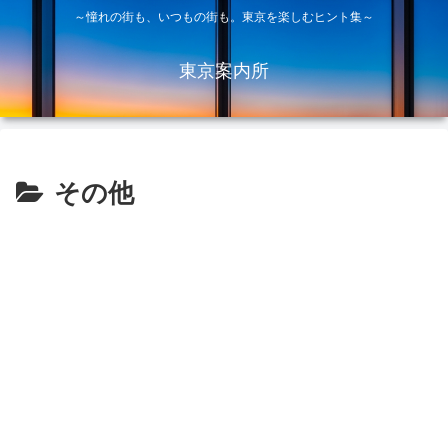
～憧れの街も、いつもの街も。東京を楽しむヒント集～
東京案内所
その他