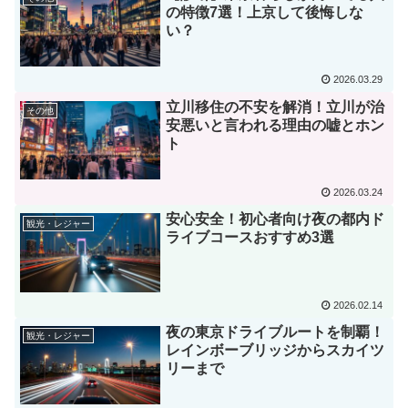
の特徴7選！上京して後悔しな
い？
2026.03.29
立川移住の不安を解消！立川が治
その他
安悪いと言われる理由の嘘とホン
ト
2026.03.24
安心安全！初心者向け夜の都内ド
観光・レジャー
ライブコースおすすめ3選
2026.02.14
夜の東京ドライブルートを制覇！
観光・レジャー
レインボーブリッジからスカイツ
リーまで