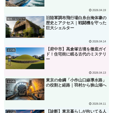
2026.04.19
旧陸軍調布飛行場白糸台掩体壕の
観光・レジャー
歴史とアクセス｜戦闘機を守った
巨大シェルター
2026.04.14
【府中市】高倉塚古墳を徹底ガイ
その他
ド！住宅街に眠る古代のミステリ
ー
2026.04.13
東京の命綱「小作山口線導水路」
その他
の役割と経路｜羽村から狭山湖へ
2026.04.11
【診断】東京暮らしが向いてる人
その他