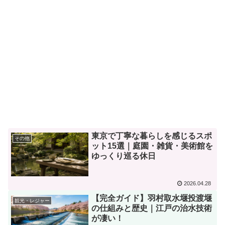
東京で丁寧な暮らしを感じるスポ
その他
ット15選｜庭園・雑貨・美術館を
ゆっくり巡る休日
2026.04.28
【完全ガイド】羽村取水堰投渡堰
観光・レジャー
の仕組みと歴史｜江戸の治水技術
が凄い！